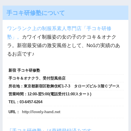
手コキ研修塾について
ワンランク上の制服系素人専門店「手コキ研修
塾」。
カワイイ制服姿の女の子のテコキ＆オナク
ラ。新宿最安値の激安風俗として、No1の実績のあ
るお店です♪
新宿 手コキ研修塾
手コキ＆オナクラ、受付型風俗店
所在地：
東京都新宿区歌舞伎町1‐7-3 タローズビル３階Ｃブース
営業時間：
12:00-翌5:00(電話受付11:00スタート)
TEL：
03-6457-6264
URL：
http://lovely-hand.net
『手コキ研修塾』は商標登録済みです。