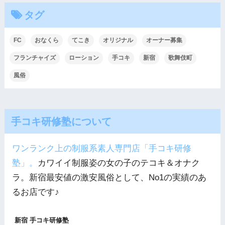
タグ
FC
おなくら
てこき
オリジナル
オーナー募集
フランチャイズ
ローション
手コキ
新宿
歌舞伎町
風俗
手コキ研修塾について
ワンランク上の制服系素人専門店「手コキ研修
塾」。
カワイイ制服姿の女の子のテコキ＆オナク
ラ。新宿最安値の激安風俗として、No1の実績のあ
るお店です♪
新宿 手コキ研修塾