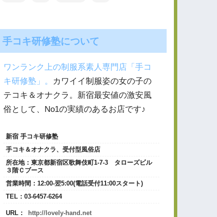
手コキ研修塾について
ワンランク上の制服系素人専門店「手コ
キ研修塾」。
カワイイ制服姿の女の子の
テコキ＆オナクラ。新宿最安値の激安風
俗として、No1の実績のあるお店です♪
新宿 手コキ研修塾
手コキ＆オナクラ、受付型風俗店
所在地：
東京都新宿区歌舞伎町1‐7-3 タローズビル
３階Ｃブース
営業時間：
12:00-翌5:00(電話受付11:00スタート)
TEL：
03-6457-6264
URL：
http://lovely-hand.net