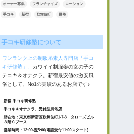
オーナー募集
フランチャイズ
ローション
手コキ
新宿
歌舞伎町
風俗
手コキ研修塾について
ワンランク上の制服系素人専門店「手コ
キ研修塾」。
カワイイ制服姿の女の子の
テコキ＆オナクラ。新宿最安値の激安風
俗として、No1の実績のあるお店です♪
新宿 手コキ研修塾
手コキ＆オナクラ、受付型風俗店
所在地：
東京都新宿区歌舞伎町1‐7-3 タローズビル
３階Ｃブース
営業時間：
12:00-翌5:00(電話受付11:00スタート)