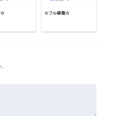
画☆
☆フル稼働☆
ん。