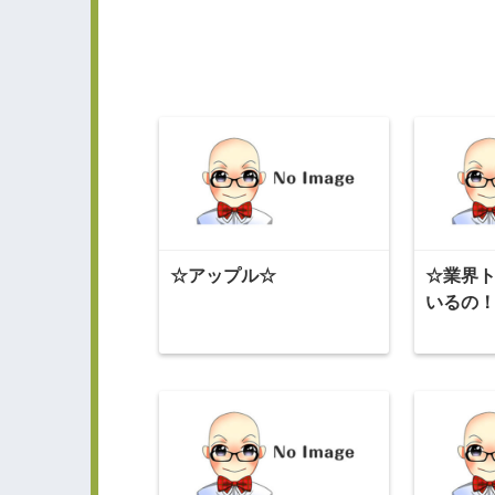
☆アップル☆
☆業界
いるの