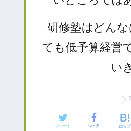
研修塾はどんな
ても低予算経営
い
ツイート
シェア
はてブ